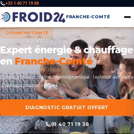
+33 1 40 71 19 38
FRANCHE-COMTÉ
FRANCHE-COMTÉ
Expert énergie & chauffage
en
Franche-Comté
Pompe à chaleur · Ballon thermodynamique · Isolation extérieure
· Panneaux photovoltaïques
DIAGNOSTIC GRATUIT OFFERT
01 40 71 19 38